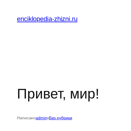
Перейти
к
enciklopedia-zhizni.ru
содержимому
Привет, мир!
Написано
admin
в
Без рубрики