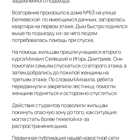
задымленного подъезда.
Возгорание произошло в доме №63 на улице
Беляевской: по имеющимся данным, загорелась
квартира на первом этаже. Дым быстро поднялся
выше по подъезду, из-за чего людям
потребовалась помощь при спуске.
На помощь жильцам пришли учащиеся второго
курса Михаил Селецкий и Игорь Дмитриев. Они
помогали семьям спускаться со второго этажа, а
затем добрались до пожилой женщины на
третьем этаже. По словам Михаила, ребята
передвинули и закрепили лестницу, помогли
женщине подняться и осторожно спуститься.
Действия студентов позволили жильцам
покинуть опасную зону до того, как ситуация
могла стать более тяжелой из-за
распространения дыма.
Первичная публикация нашей новостной сети