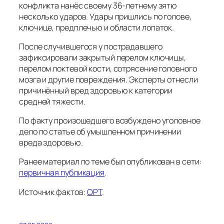
конфликта нанёс своему 36-летнему зятю
несколько ударов. Удары пришлись по голове,
ключице, предплечью и области лопаток.
После случившегося у пострадавшего
зафиксировали закрытый перелом ключицы,
перелом локтевой кости, сотрясение головного
мозга и другие повреждения. Эксперты отнесли
причинённый вред здоровью к категории
средней тяжести.
По факту произошедшего возбуждено уголовное
дело по статье об умышленном причинении
вреда здоровью.
Ранее материал по теме был опубликован в сети:
первичная публикация
.
Источник фактов:
ОРТ
.