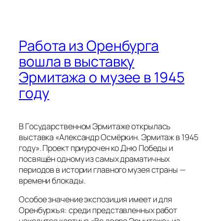
Работа из Оренбурга
вошла в выставку
Эрмитажа о музее в 1945
году
В Государственном Эрмитаже открылась
выставка «Александр Осмёркин. Эрмитаж в 1945
году». Проект приурочен ко Дню Победы и
посвящён одному из самых драматичных
периодов в истории главного музея страны —
времени блокады.
Особое значение экспозиция имеет и для
Оренбуржья: среди представленных работ
находится картина «Во дворе Эрмитажа» из