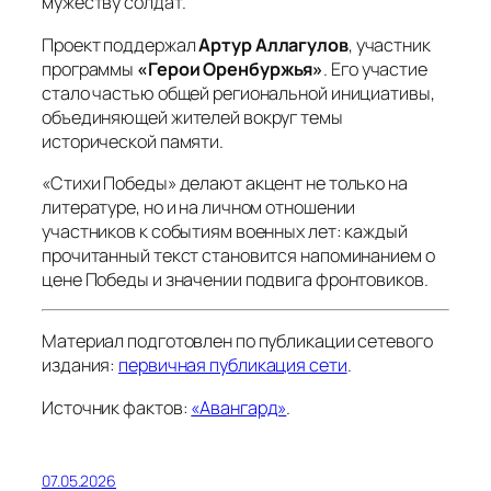
мужеству солдат.
Проект поддержал
Артур Аллагулов
, участник
программы
«Герои Оренбуржья»
. Его участие
стало частью общей региональной инициативы,
объединяющей жителей вокруг темы
исторической памяти.
«Стихи Победы» делают акцент не только на
литературе, но и на личном отношении
участников к событиям военных лет: каждый
прочитанный текст становится напоминанием о
цене Победы и значении подвига фронтовиков.
Материал подготовлен по публикации сетевого
издания:
первичная публикация сети
.
Источник фактов:
«Авангард»
.
07.05.2026