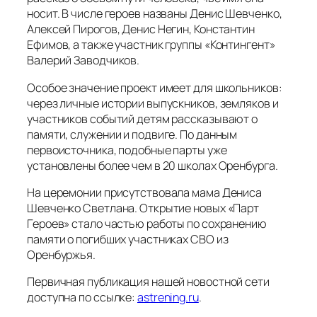
носит. В числе героев названы Денис Шевченко,
Алексей Пирогов, Денис Негин, Константин
Ефимов, а также участник группы «Контингент»
Валерий Заводчиков.
Особое значение проект имеет для школьников:
через личные истории выпускников, земляков и
участников событий детям рассказывают о
памяти, служении и подвиге. По данным
первоисточника, подобные парты уже
установлены более чем в 20 школах Оренбурга.
На церемонии присутствовала мама Дениса
Шевченко Светлана. Открытие новых «Парт
Героев» стало частью работы по сохранению
памяти о погибших участниках СВО из
Оренбуржья.
Первичная публикация нашей новостной сети
доступна по ссылке:
astrening.ru
.